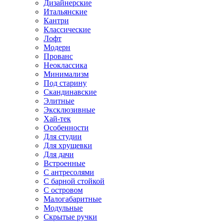
Дизайнерские
Итальянские
Кантри
Классические
Лофт
Модерн
Прованс
Неоклассика
Минимализм
Под старину
Скандинавские
Элитные
Эксклюзивные
Хай-тек
Особенности
Для студии
Для хрущевки
Для дачи
Встроенные
С антресолями
С барной стойкой
С островом
Малогабаритные
Модульные
Скрытые ручки