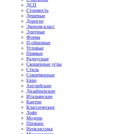
ДСП
Стоимость
Дешевые
Дорогие
Эконом-класс
Элитные
Форма
П-образные
Угловые
Прямые
Радиусные
Скошенные углы
Стиль
Современные
Евро
Английские
Дизайнерские
Итальянские
Кантри
Классические
Лофт
Модерн
Прованс
Неоклассика