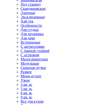
Минимализм
Под старину
Скандинавские
Элитные
Эксклюзивные
Хай-тек
Особенности
Для студии
Для хрущевки
Для дачи
Встроенные
С антресолями
С барной стойкой
С островом
Малогабаритные
Модульные
Скрытые ручки
Размер
Мини-кухни
Узкие
3 кв. м.
5 кв. м.
6 кв. м.
9 кв. м.
Все для кухни