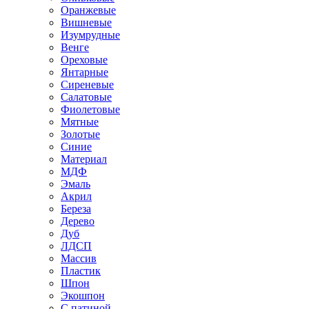
Оранжевые
Вишневые
Изумрудные
Венге
Ореховые
Янтарные
Сиреневые
Салатовые
Фиолетовые
Мятные
Золотые
Синие
Материал
МДФ
Эмаль
Акрил
Береза
Дерево
Дуб
ЛДСП
Массив
Пластик
Шпон
Экошпон
С патиной