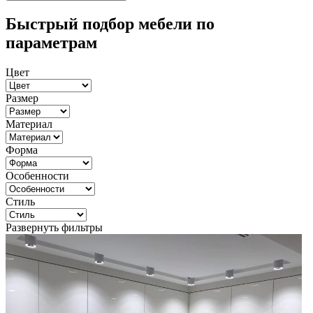
Быстрый подбор мебели по
параметрам
Цвет
Размер
Материал
Форма
Особенности
Стиль
Развернуть фильтры