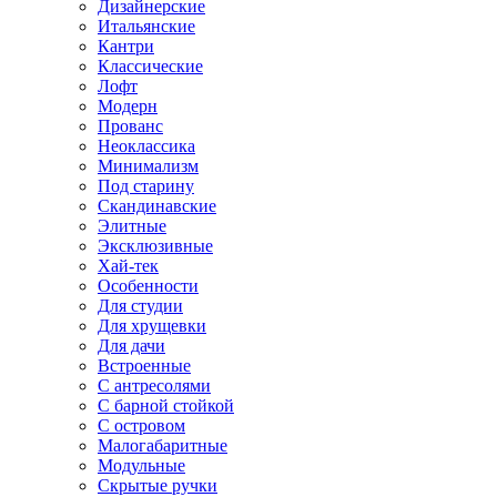
Дизайнерские
Итальянские
Кантри
Классические
Лофт
Модерн
Прованс
Неоклассика
Минимализм
Под старину
Скандинавские
Элитные
Эксклюзивные
Хай-тек
Особенности
Для студии
Для хрущевки
Для дачи
Встроенные
С антресолями
С барной стойкой
С островом
Малогабаритные
Модульные
Скрытые ручки