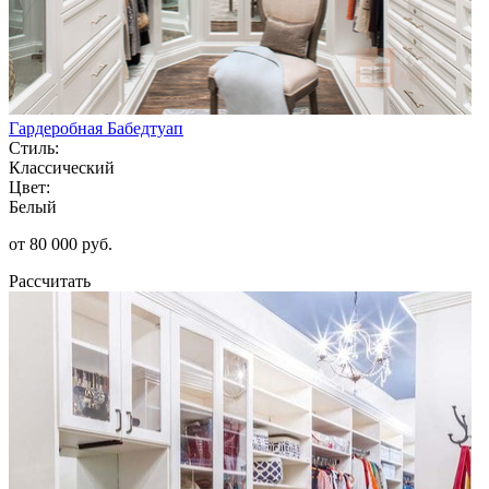
Гардеробная Бабедтуап
Стиль:
Классический
Цвет:
Белый
от 80 000 руб.
Рассчитать