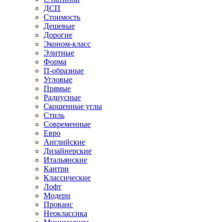
ДСП
Стоимость
Дешевые
Дорогие
Эконом-класс
Элитные
Форма
П-образные
Угловые
Прямые
Радиусные
Скошенные углы
Стиль
Современные
Евро
Английские
Дизайнерские
Итальянские
Кантри
Классические
Лофт
Модерн
Прованс
Неоклассика