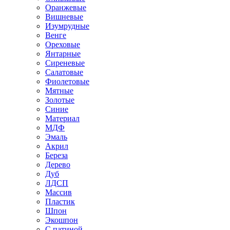
Оранжевые
Вишневые
Изумрудные
Венге
Ореховые
Янтарные
Сиреневые
Салатовые
Фиолетовые
Мятные
Золотые
Синие
Материал
МДФ
Эмаль
Акрил
Береза
Дерево
Дуб
ЛДСП
Массив
Пластик
Шпон
Экошпон
С патиной