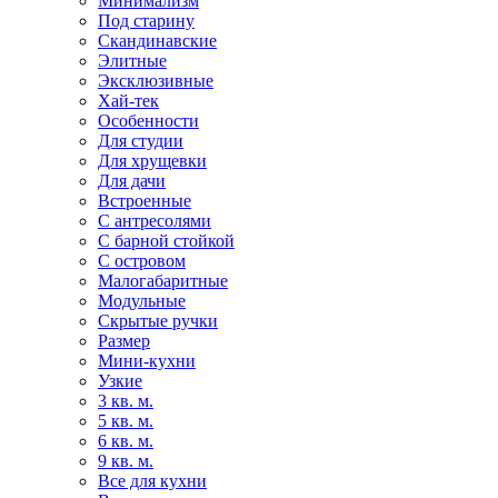
Минимализм
Под старину
Скандинавские
Элитные
Эксклюзивные
Хай-тек
Особенности
Для студии
Для хрущевки
Для дачи
Встроенные
С антресолями
С барной стойкой
С островом
Малогабаритные
Модульные
Скрытые ручки
Размер
Мини-кухни
Узкие
3 кв. м.
5 кв. м.
6 кв. м.
9 кв. м.
Все для кухни