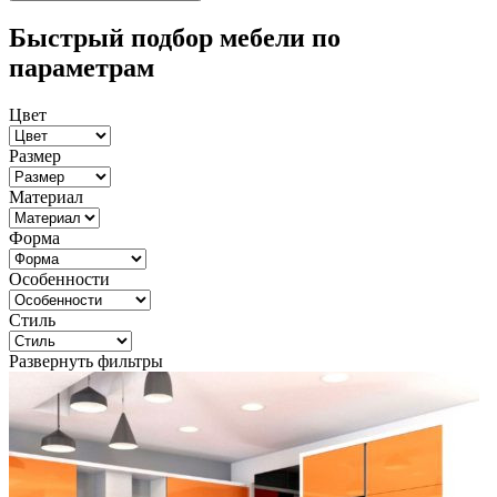
Быстрый подбор мебели по
параметрам
Цвет
Размер
Материал
Форма
Особенности
Стиль
Развернуть фильтры