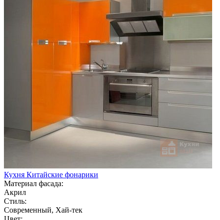
Кухня Китайские фонарики
Материал фасада:
Акрил
Стиль:
Современный, Хай-тек
Цвет: