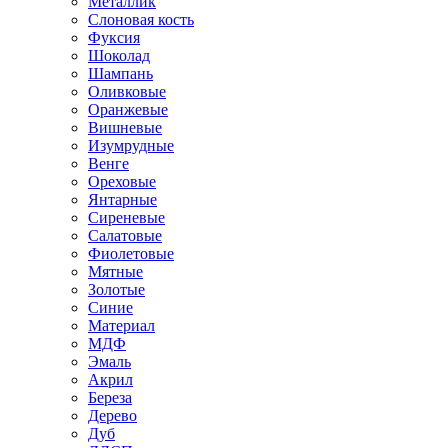
Металлик
Слоновая кость
Фуксия
Шоколад
Шампань
Оливковые
Оранжевые
Вишневые
Изумрудные
Венге
Ореховые
Янтарные
Сиреневые
Салатовые
Фиолетовые
Мятные
Золотые
Синие
Материал
МДФ
Эмаль
Акрил
Береза
Дерево
Дуб