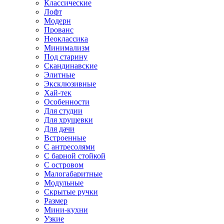
Классические
Лофт
Модерн
Прованс
Неоклассика
Минимализм
Под старину
Скандинавские
Элитные
Эксклюзивные
Хай-тек
Особенности
Для студии
Для хрущевки
Для дачи
Встроенные
С антресолями
С барной стойкой
С островом
Малогабаритные
Модульные
Скрытые ручки
Размер
Мини-кухни
Узкие