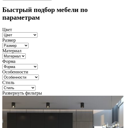
Быстрый подбор мебели по
параметрам
Цвет
Размер
Материал
Форма
Особенности
Стиль
Развернуть фильтры