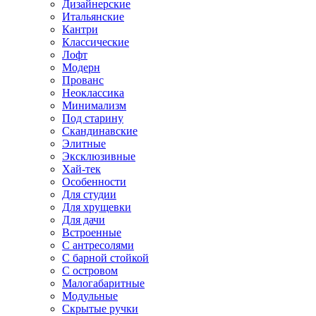
Дизайнерские
Итальянские
Кантри
Классические
Лофт
Модерн
Прованс
Неоклассика
Минимализм
Под старину
Скандинавские
Элитные
Эксклюзивные
Хай-тек
Особенности
Для студии
Для хрущевки
Для дачи
Встроенные
С антресолями
С барной стойкой
С островом
Малогабаритные
Модульные
Скрытые ручки