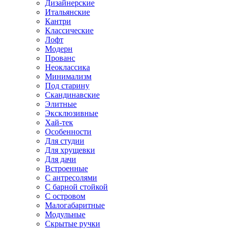
Дизайнерские
Итальянские
Кантри
Классические
Лофт
Модерн
Прованс
Неоклассика
Минимализм
Под старину
Скандинавские
Элитные
Эксклюзивные
Хай-тек
Особенности
Для студии
Для хрущевки
Для дачи
Встроенные
С антресолями
С барной стойкой
С островом
Малогабаритные
Модульные
Скрытые ручки