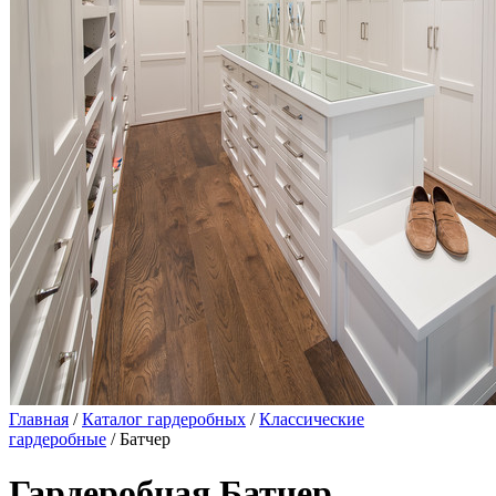
Главная
/
Каталог гардеробных
/
Классические
гардеробные
/ Батчер
Гардеробная Батчер