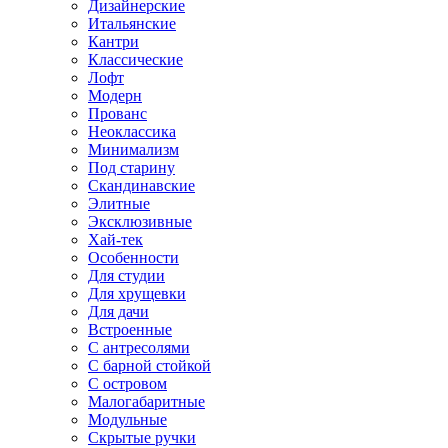
Дизайнерские
Итальянские
Кантри
Классические
Лофт
Модерн
Прованс
Неоклассика
Минимализм
Под старину
Скандинавские
Элитные
Эксклюзивные
Хай-тек
Особенности
Для студии
Для хрущевки
Для дачи
Встроенные
С антресолями
С барной стойкой
С островом
Малогабаритные
Модульные
Скрытые ручки