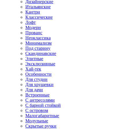
Дизайнерские
Итальянские
Кантри
Классические
Лофт
Модерн
Прованс
Неоклассика
Минимализм
Под старину
Скандинавские
Элитные
Эксклюзивные
Хай-тек
Особенности
Для студии
Для хрущевки
Для дачи
Встроенные
С антресолями
С барной стойкой
С островом
Малогабаритные
Модульные
Скрытые ручки