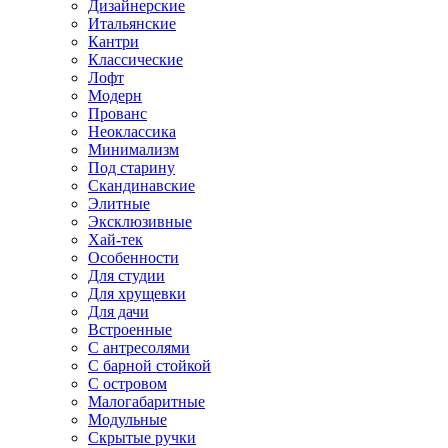
Дизайнерские
Итальянские
Кантри
Классические
Лофт
Модерн
Прованс
Неоклассика
Минимализм
Под старину
Скандинавские
Элитные
Эксклюзивные
Хай-тек
Особенности
Для студии
Для хрущевки
Для дачи
Встроенные
С антресолями
С барной стойкой
С островом
Малогабаритные
Модульные
Скрытые ручки