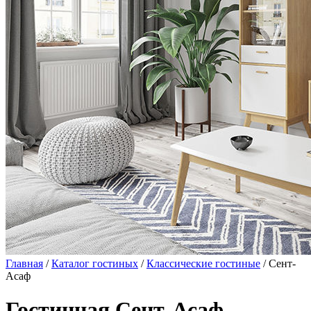
Главная
/
Каталог гостиных
/
Классические гостиные
/ Сент-
Асаф
Гостинная Сент-Асаф