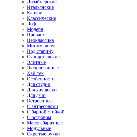
Дизайнерские
Итальянские
Кантри
Классические
Лофт
Модерн
Прованс
Неоклассика
Минимализм
Под старину
Скандинавские
Элитные
Эксклюзивные
Хай-тек
Особенности
Для студии
Для хрущевки
Для дачи
Встроенные
С антресолями
С барной стойкой
С островом
Малогабаритные
Модульные
Скрытые ручки