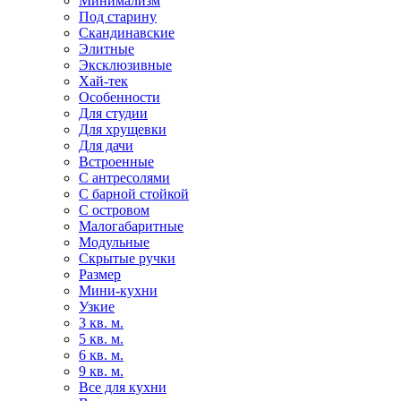
Минимализм
Под старину
Скандинавские
Элитные
Эксклюзивные
Хай-тек
Особенности
Для студии
Для хрущевки
Для дачи
Встроенные
С антресолями
С барной стойкой
С островом
Малогабаритные
Модульные
Скрытые ручки
Размер
Мини-кухни
Узкие
3 кв. м.
5 кв. м.
6 кв. м.
9 кв. м.
Все для кухни