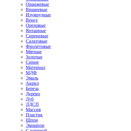
Оранжевые
Вишневые
Изумрудные
Венге
Ореховые
Янтарные
Сиреневые
Салатовые
Фиолетовые
Мятные
Золотые
Синие
Материал
МДФ
Эмаль
Акрил
Береза
Дерево
Дуб
ЛДСП
Массив
Пластик
Шпон
Экошпон
С патиной