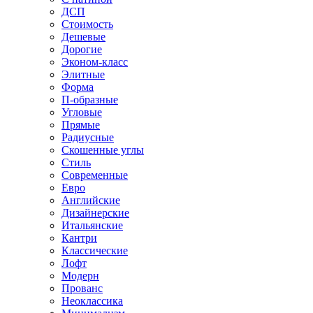
ДСП
Стоимость
Дешевые
Дорогие
Эконом-класс
Элитные
Форма
П-образные
Угловые
Прямые
Радиусные
Скошенные углы
Стиль
Современные
Евро
Английские
Дизайнерские
Итальянские
Кантри
Классические
Лофт
Модерн
Прованс
Неоклассика