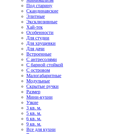
Минимализм
Под старину
Скандинавские
Элитные
Эксклюзивные
Хай-тек
Особенности
Для студии
Для хрущевки
Для дачи
Встроенные
С антресолями
С барной стойкой
С островом
Малогабаритные
Модульные
Скрытые ручки
Размер
Мини-кухни
Узкие
3 кв. м.
5 кв. м.
6 кв. м.
9 кв. м.
Все для кухни