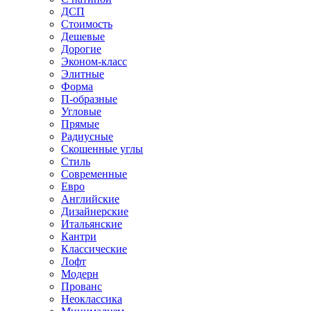
ДСП
Стоимость
Дешевые
Дорогие
Эконом-класс
Элитные
Форма
П-образные
Угловые
Прямые
Радиусные
Скошенные углы
Стиль
Современные
Евро
Английские
Дизайнерские
Итальянские
Кантри
Классические
Лофт
Модерн
Прованс
Неоклассика