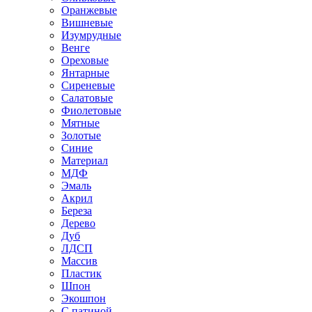
Оранжевые
Вишневые
Изумрудные
Венге
Ореховые
Янтарные
Сиреневые
Салатовые
Фиолетовые
Мятные
Золотые
Синие
Материал
МДФ
Эмаль
Акрил
Береза
Дерево
Дуб
ЛДСП
Массив
Пластик
Шпон
Экошпон
С патиной