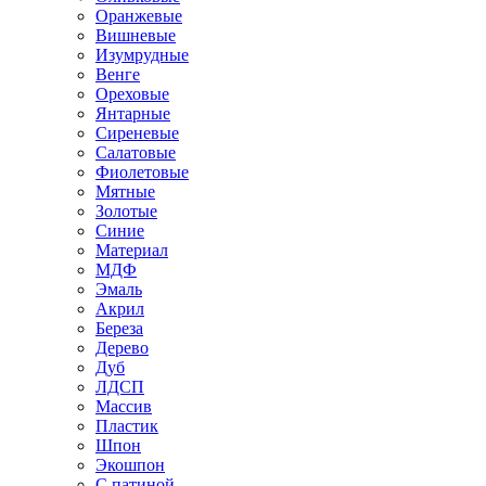
Оранжевые
Вишневые
Изумрудные
Венге
Ореховые
Янтарные
Сиреневые
Салатовые
Фиолетовые
Мятные
Золотые
Синие
Материал
МДФ
Эмаль
Акрил
Береза
Дерево
Дуб
ЛДСП
Массив
Пластик
Шпон
Экошпон
С патиной