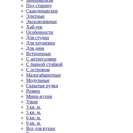
Минимализм
Под старину
Скандинавские
Элитные
Эксклюзивные
Хай-тек
Особенности
Для студии
Для хрущевки
Для дачи
Встроенные
С антресолями
С барной стойкой
С островом
Малогабаритные
Модульные
Скрытые ручки
Размер
Мини-кухни
Узкие
3 кв. м.
5 кв. м.
6 кв. м.
9 кв. м.
Все для кухни