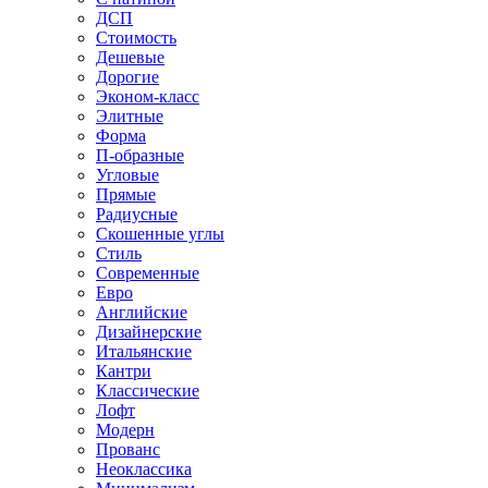
ДСП
Стоимость
Дешевые
Дорогие
Эконом-класс
Элитные
Форма
П-образные
Угловые
Прямые
Радиусные
Скошенные углы
Стиль
Современные
Евро
Английские
Дизайнерские
Итальянские
Кантри
Классические
Лофт
Модерн
Прованс
Неоклассика