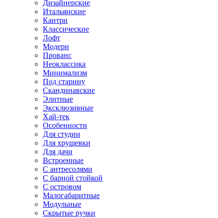
Дизайнерские
Итальянские
Кантри
Классические
Лофт
Модерн
Прованс
Неоклассика
Минимализм
Под старину
Скандинавские
Элитные
Эксклюзивные
Хай-тек
Особенности
Для студии
Для хрущевки
Для дачи
Встроенные
С антресолями
С барной стойкой
С островом
Малогабаритные
Модульные
Скрытые ручки