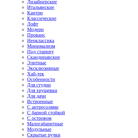
Дизайнерские
Итальянские
Кантри
Классические
Лофт
Модерн
Прованс
Неоклассика
Минимализм
Под старину
Скандинавские
Элитные
Эксклюзивные
Хай-тек
Особенности
Для студии
Для хрущевки
Для дачи
Встроенные
С антресолями
С барной стойкой
С островом
Малогабаритные
Модульные
Скрытые ручки