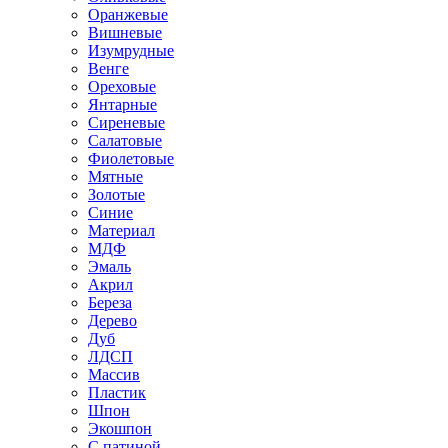
Оранжевые
Вишневые
Изумрудные
Венге
Ореховые
Янтарные
Сиреневые
Салатовые
Фиолетовые
Мятные
Золотые
Синие
Материал
МДФ
Эмаль
Акрил
Береза
Дерево
Дуб
ЛДСП
Массив
Пластик
Шпон
Экошпон
С патиной