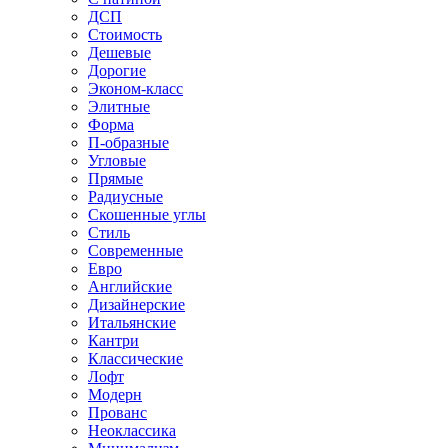
ДСП
Стоимость
Дешевые
Дорогие
Эконом-класс
Элитные
Форма
П-образные
Угловые
Прямые
Радиусные
Скошенные углы
Стиль
Современные
Евро
Английские
Дизайнерские
Итальянские
Кантри
Классические
Лофт
Модерн
Прованс
Неоклассика