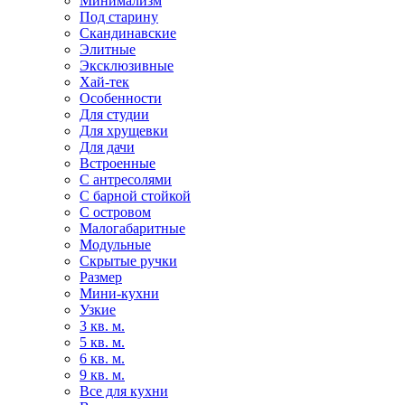
Минимализм
Под старину
Скандинавские
Элитные
Эксклюзивные
Хай-тек
Особенности
Для студии
Для хрущевки
Для дачи
Встроенные
С антресолями
С барной стойкой
С островом
Малогабаритные
Модульные
Скрытые ручки
Размер
Мини-кухни
Узкие
3 кв. м.
5 кв. м.
6 кв. м.
9 кв. м.
Все для кухни