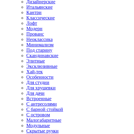
Дизайнерские
Итальянские
Кантри
Классические
Лофт
Модерн
Прованс
Неоклассика
Минимализм
Под старину
Скандинавские
Элитные
Эксклюзивные
Хай-тек
Особенности
Для студии
Для хрущевки
Для дачи
Встроенные
С антресолями
С барной стойкой
С островом
Малогабаритные
Модульные
Скрытые ручки