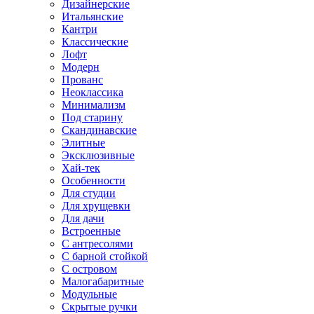
Дизайнерские
Итальянские
Кантри
Классические
Лофт
Модерн
Прованс
Неоклассика
Минимализм
Под старину
Скандинавские
Элитные
Эксклюзивные
Хай-тек
Особенности
Для студии
Для хрущевки
Для дачи
Встроенные
С антресолями
С барной стойкой
С островом
Малогабаритные
Модульные
Скрытые ручки