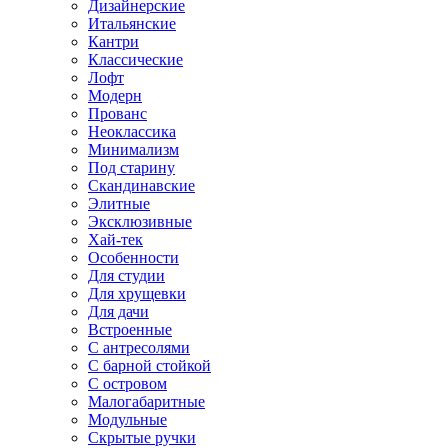
Дизайнерские
Итальянские
Кантри
Классические
Лофт
Модерн
Прованс
Неоклассика
Минимализм
Под старину
Скандинавские
Элитные
Эксклюзивные
Хай-тек
Особенности
Для студии
Для хрущевки
Для дачи
Встроенные
С антресолями
С барной стойкой
С островом
Малогабаритные
Модульные
Скрытые ручки