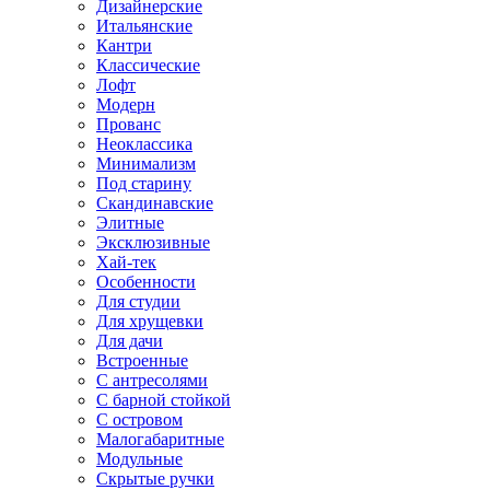
Дизайнерские
Итальянские
Кантри
Классические
Лофт
Модерн
Прованс
Неоклассика
Минимализм
Под старину
Скандинавские
Элитные
Эксклюзивные
Хай-тек
Особенности
Для студии
Для хрущевки
Для дачи
Встроенные
С антресолями
С барной стойкой
С островом
Малогабаритные
Модульные
Скрытые ручки