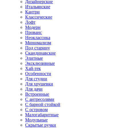
Дизайнерские
Итальянские
Кантри
Классические
Лофт
Модерн
Прованс
Неоклассика
Минимализм
Под старину
Скандинавские
Элитные
Эксклюзивные
Хай-тек
Особенности
Для студии
Для хрущевки
Для дачи
Встроенные
С антресолями
С барной стойкой
С островом
Малогабаритные
Модульные
Скрытые ручки