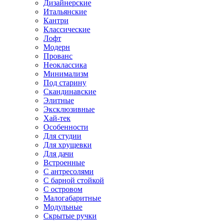
Дизайнерские
Итальянские
Кантри
Классические
Лофт
Модерн
Прованс
Неоклассика
Минимализм
Под старину
Скандинавские
Элитные
Эксклюзивные
Хай-тек
Особенности
Для студии
Для хрущевки
Для дачи
Встроенные
С антресолями
С барной стойкой
С островом
Малогабаритные
Модульные
Скрытые ручки