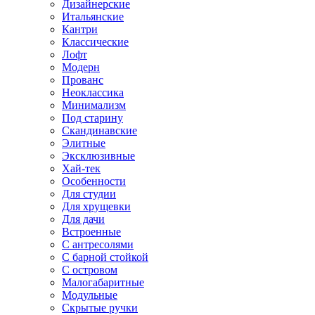
Дизайнерские
Итальянские
Кантри
Классические
Лофт
Модерн
Прованс
Неоклассика
Минимализм
Под старину
Скандинавские
Элитные
Эксклюзивные
Хай-тек
Особенности
Для студии
Для хрущевки
Для дачи
Встроенные
С антресолями
С барной стойкой
С островом
Малогабаритные
Модульные
Скрытые ручки