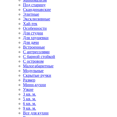
Минимализм
Под старину
Скандинавские
Элитные
Эксклюзивные
Хай-тек
Особенности
Для студии
Для хрущевки
Для дачи
Встроенные
С антресолями
С барной стойкой
С островом
Малогабаритные
Модульные
Скрытые ручки
Размер
Мини-кухни
Узкие
3 кв. м.
5 кв. м.
6 кв. м.
9 кв. м.
Все для кухни