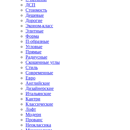
ДСП
Стоимость
Дешевые
Дорогие
Эконом-класс
Элитные
Форма
П-образные
Угловые
Прямые
Радиусные
Скошенные углы
Стиль
Современные
Евро
Английские
Дизайнерские
Итальянские
Кантри
Классические
Лофт
Модерн
Прованс
Неоклассика