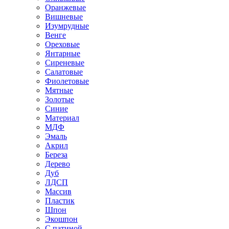
Оранжевые
Вишневые
Изумрудные
Венге
Ореховые
Янтарные
Сиреневые
Салатовые
Фиолетовые
Мятные
Золотые
Синие
Материал
МДФ
Эмаль
Акрил
Береза
Дерево
Дуб
ЛДСП
Массив
Пластик
Шпон
Экошпон
С патиной