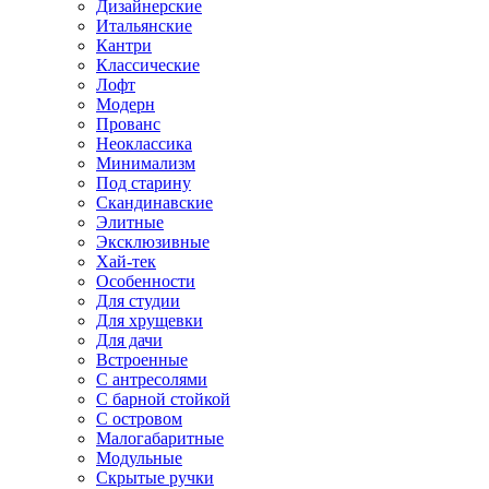
Дизайнерские
Итальянские
Кантри
Классические
Лофт
Модерн
Прованс
Неоклассика
Минимализм
Под старину
Скандинавские
Элитные
Эксклюзивные
Хай-тек
Особенности
Для студии
Для хрущевки
Для дачи
Встроенные
С антресолями
С барной стойкой
С островом
Малогабаритные
Модульные
Скрытые ручки