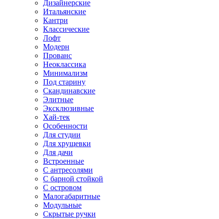
Дизайнерские
Итальянские
Кантри
Классические
Лофт
Модерн
Прованс
Неоклассика
Минимализм
Под старину
Скандинавские
Элитные
Эксклюзивные
Хай-тек
Особенности
Для студии
Для хрущевки
Для дачи
Встроенные
С антресолями
С барной стойкой
С островом
Малогабаритные
Модульные
Скрытые ручки