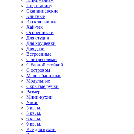
Минимализм
Под старину
Скандинавские
Элитные
Эксклюзивные
Хай-тек
Особенности
Для студии
Для хрущевки
Для дачи
Встроенные
С антресолями
С барной стойкой
С островом
Малогабаритные
Модульные
Скрытые ручки
Размер
Мини-кухни
Узкие
3 кв. м.
5 кв. м.
6 кв. м.
9 кв. м.
Все для кухни