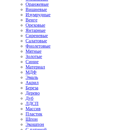
Оранжевые
Вишневые
Изумрудные
Венге
Ореховые
Янтарные
Сиреневые
Салатовые
Фиолетовые
Мятные
Золотые
Синие
Материал
МДФ
Эмаль
Акрил
Береза
Дерево
Дуб
ЛДСП
Массив
Пластик
Шпон
Экошпон
С патиной