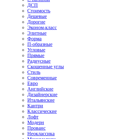
ДСП
Стоимость
Дешевые
Дорогие
Эконом-класс
Элитные
Форма
П-образные
Угловые
Прямые
Радиусные
Скошенные углы
Стиль
Современные
Евро
Английские
Дизайнерские
Итальянские
Кантри
Классические
Лофт
Модерн
Прованс
Неоклассика