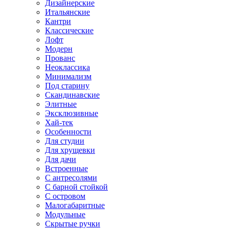
Дизайнерские
Итальянские
Кантри
Классические
Лофт
Модерн
Прованс
Неоклассика
Минимализм
Под старину
Скандинавские
Элитные
Эксклюзивные
Хай-тек
Особенности
Для студии
Для хрущевки
Для дачи
Встроенные
С антресолями
С барной стойкой
С островом
Малогабаритные
Модульные
Скрытые ручки