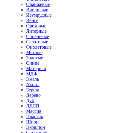
Оранжевые
Вишневые
Изумрудные
Венге
Ореховые
Янтарные
Сиреневые
Салатовые
Фиолетовые
Мятные
Золотые
Синие
Материал
МДФ
Эмаль
Акрил
Береза
Дерево
Дуб
ЛДСП
Массив
Пластик
Шпон
Экошпон
С патиной