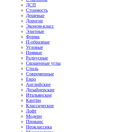
ДСП
Стоимость
Дешевые
Дорогие
Эконом-класс
Элитные
Форма
П-образные
Угловые
Прямые
Радиусные
Скошенные углы
Стиль
Современные
Евро
Английские
Дизайнерские
Итальянские
Кантри
Классические
Лофт
Модерн
Прованс
Неоклассика