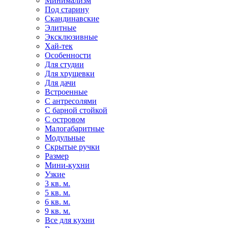
Минимализм
Под старину
Скандинавские
Элитные
Эксклюзивные
Хай-тек
Особенности
Для студии
Для хрущевки
Для дачи
Встроенные
С антресолями
С барной стойкой
С островом
Малогабаритные
Модульные
Скрытые ручки
Размер
Мини-кухни
Узкие
3 кв. м.
5 кв. м.
6 кв. м.
9 кв. м.
Все для кухни