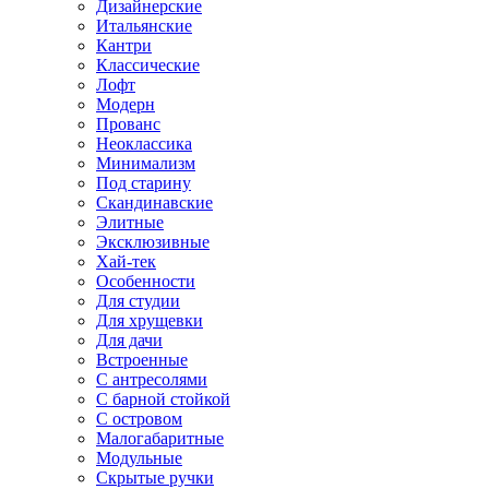
Дизайнерские
Итальянские
Кантри
Классические
Лофт
Модерн
Прованс
Неоклассика
Минимализм
Под старину
Скандинавские
Элитные
Эксклюзивные
Хай-тек
Особенности
Для студии
Для хрущевки
Для дачи
Встроенные
С антресолями
С барной стойкой
С островом
Малогабаритные
Модульные
Скрытые ручки