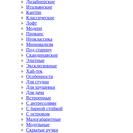
Дизайнерские
Итальянские
Кантри
Классические
Лофт
Модерн
Прованс
Неоклассика
Минимализм
Под старину
Скандинавские
Элитные
Эксклюзивные
Хай-тек
Особенности
Для студии
Для хрущевки
Для дачи
Встроенные
С антресолями
С барной стойкой
С островом
Малогабаритные
Модульные
Скрытые ручки