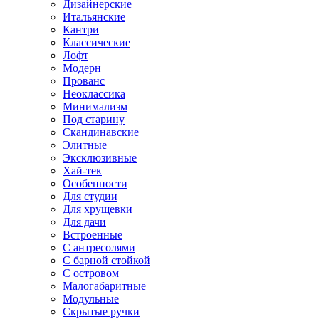
Дизайнерские
Итальянские
Кантри
Классические
Лофт
Модерн
Прованс
Неоклассика
Минимализм
Под старину
Скандинавские
Элитные
Эксклюзивные
Хай-тек
Особенности
Для студии
Для хрущевки
Для дачи
Встроенные
С антресолями
С барной стойкой
С островом
Малогабаритные
Модульные
Скрытые ручки