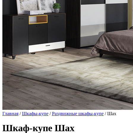
Главная
/
Шкафы-купе
/
Раздвижные шкафы-купе
/ Шах
Шкаф-купе Шах