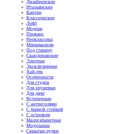
Дизайнерские
Итальянские
Кантри
Классические
Лофт
Модерн
Прованс
Неоклассика
Минимализм
Под старину
Скандинавские
Элитные
Эксклюзивные
Хай-тек
Особенности
Для студии
Для хрущевки
Для дачи
Встроенные
С антресолями
С барной стойкой
С островом
Малогабаритные
Модульные
Скрытые ручки