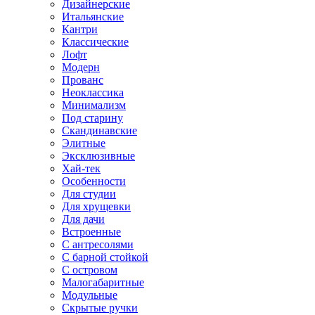
Дизайнерские
Итальянские
Кантри
Классические
Лофт
Модерн
Прованс
Неоклассика
Минимализм
Под старину
Скандинавские
Элитные
Эксклюзивные
Хай-тек
Особенности
Для студии
Для хрущевки
Для дачи
Встроенные
С антресолями
С барной стойкой
С островом
Малогабаритные
Модульные
Скрытые ручки