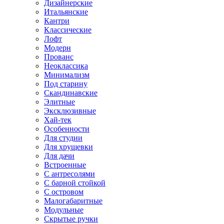
Дизайнерские
Итальянские
Кантри
Классические
Лофт
Модерн
Прованс
Неоклассика
Минимализм
Под старину
Скандинавские
Элитные
Эксклюзивные
Хай-тек
Особенности
Для студии
Для хрущевки
Для дачи
Встроенные
С антресолями
С барной стойкой
С островом
Малогабаритные
Модульные
Скрытые ручки