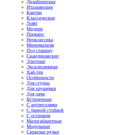
Дизайнерские
Итальянские
Кантри
Классические
Лофт
Модерн
Прованс
Неоклассика
Минимализм
Под старину
Скандинавские
Элитные
Эксклюзивные
Хай-тек
Особенности
Для студии
Для хрущевки
Для дачи
Встроенные
С антресолями
С барной стойкой
С островом
Малогабаритные
Модульные
Скрытые ручки