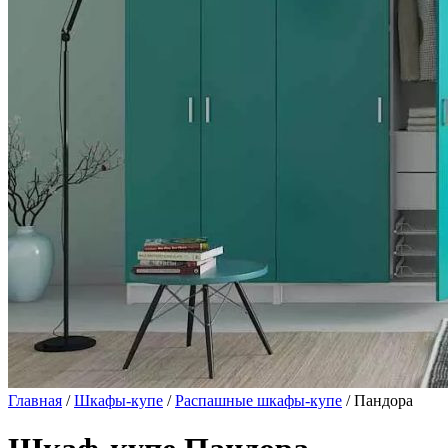
Главная
/
Шкафы-купе
/
Распашные шкафы-купе
/ Пандора