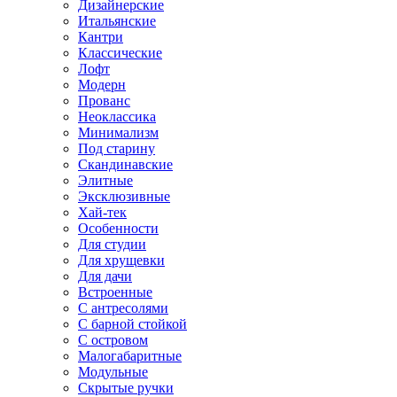
Дизайнерские
Итальянские
Кантри
Классические
Лофт
Модерн
Прованс
Неоклассика
Минимализм
Под старину
Скандинавские
Элитные
Эксклюзивные
Хай-тек
Особенности
Для студии
Для хрущевки
Для дачи
Встроенные
С антресолями
С барной стойкой
С островом
Малогабаритные
Модульные
Скрытые ручки