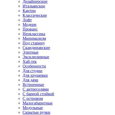
Дизайнерские
Итальянские
Кантри
Классические
Лофт
Модерн
Прованс
Неоклассика
Минимализм
Под старину
Скандинавские
Элитные
Эксклюзивные
Хай-тек
Особенности
Для студии
Для хрущевки
Для дачи
Встроенные
С антресолями
С барной стойкой
С островом
Малогабаритные
Модульные
Скрытые ручки