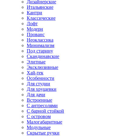
Дизайнерские
Итальянские
Кантри
Классические
Лофт
Модерн
Прованс
Неоклассика
Минимализм
Под старину
Скандинавские
Элитные
Эксклюзивные
Хай-тек
Особенности
Для студии
Для хрущевки
Для дачи
Встроенные
С антресолями
С барной стойкой
С островом
Малогабаритные
Модульные
Скрытые ручки