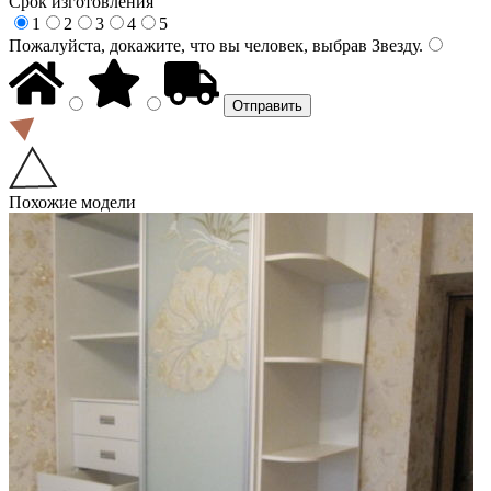
Срок изготовления
1
2
3
4
5
Пожалуйста, докажите, что вы человек, выбрав
Звезду
.
Похожие модели