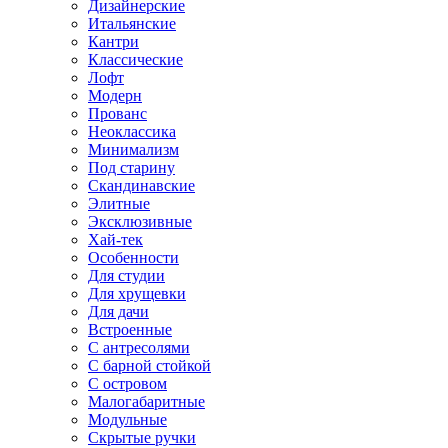
Дизайнерские
Итальянские
Кантри
Классические
Лофт
Модерн
Прованс
Неоклассика
Минимализм
Под старину
Скандинавские
Элитные
Эксклюзивные
Хай-тек
Особенности
Для студии
Для хрущевки
Для дачи
Встроенные
С антресолями
С барной стойкой
С островом
Малогабаритные
Модульные
Скрытые ручки