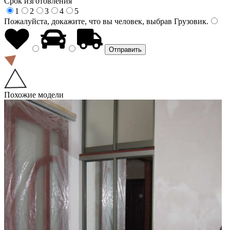
Срок изготовления
1
2
3
4
5
Пожалуйста, докажите, что вы человек, выбрав
Грузовик
.
Похожие модели