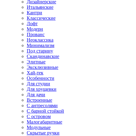
Дизайнерские
Итальянские
Кантри
Классические
Лофт
Модерн
Прованс
Неоклассика
Минимализм
Под старину
Скандинавские
Элитные
Эксклюзивные
Хай-тек
Особенности
Для студии
Для хрущевки
Для дачи
Встроенные
С антресолями
С барной стойкой
С островом
Малогабаритные
Модульные
Скрытые ручки