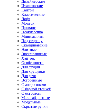
Дизайнерские
Итальянские
Кантри
Классические
Лофт
Модерн
Прованс
Неоклассика
Минимализм
Под старину
Скандинавские
Элитные
Эксклюзивные
Хай-тек
Особенности
Для студии
Для хрущевки
Для дачи
Встроенные
С антресолями
С барной стойкой
С островом
Малогабаритные
Модульные
Скрытые ручки