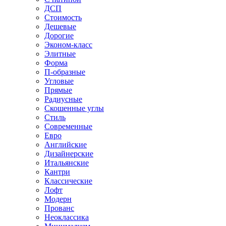
ДСП
Стоимость
Дешевые
Дорогие
Эконом-класс
Элитные
Форма
П-образные
Угловые
Прямые
Радиусные
Скошенные углы
Стиль
Современные
Евро
Английские
Дизайнерские
Итальянские
Кантри
Классические
Лофт
Модерн
Прованс
Неоклассика