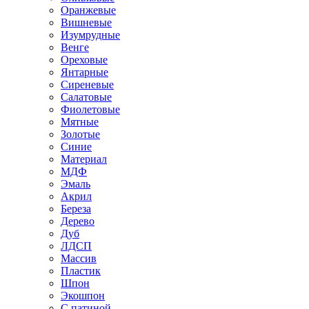
Оранжевые
Вишневые
Изумрудные
Венге
Ореховые
Янтарные
Сиреневые
Салатовые
Фиолетовые
Мятные
Золотые
Синие
Материал
МДФ
Эмаль
Акрил
Береза
Дерево
Дуб
ЛДСП
Массив
Пластик
Шпон
Экошпон
С патиной