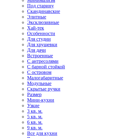
Минимализм
Под старину
Скандинавские
Элитные
Эксклюзивные
Хай-тек
Особенности
Для студии
Для хрущевки
Для дачи
Встроенные
С антресолями
С барной стойкой
С островом
Малогабаритные
Модульные
Скрытые ручки
Размер
Мини-кухни
Узкие
3 кв. м.
5 кв. м.
6 кв. м.
9 кв. м.
Все для кухни