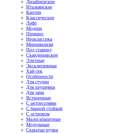
Дизайнерские
Итальянские
Кантри
Классические
Лофт
Модерн
Прованс
Неоклассика
Минимализм
Под старину
Скандинавские
Элитные
Эксклюзивные
Хай-тек
Особенности
Для студии
Для хрущевки
Для дачи
Встроенные
С антресолями
С барной стойкой
С островом
Малогабаритные
Модульные
Скрытые ручки