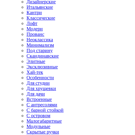
Дизайнерские
Итальянские
Кантри
Классические
Лофт
Модерн
Прованс
Неоклассика
Минимализм
Под старину
Скандинавские
Элитные
Эксклюзивные
Хай-тек
Особенности
Для студии
Для хрущевки
Для дачи
Встроенные
С антресолями
С барной стойкой
С островом
Малогабаритные
Модульные
Скрытые ручки